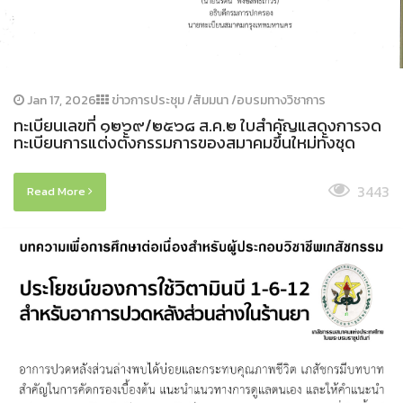
Jan 17, 2026
ข่าวการประชุม /สัมมนา /อบรมทางวิชาการ
ทะเบียนเลขที่ ๑๒๖๙/๒๕๖๘ ส.ค.๒ ใบสำคัญแสดงการจด
ทะเบียนการแต่งตั้งกรรมการของสมาคมขึ้นใหม่ทั้งชุด
3443
Read More