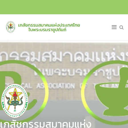
เภสัชกรรมสมาคมแห่ง