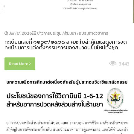
Jan 17, 2026
ข่าวการประชุม /สัมมนา /อบรมทางวิชาการ
ทะเบียนเลขที่ ๑๒๖๙/๒๕๖๘ ส.ค.๒ ใบสำคัญแสดงการจด
ทะเบียนการแต่งตั้งกรรมการของสมาคมขึ้นใหม่ทั้งชุด
3443
Read More