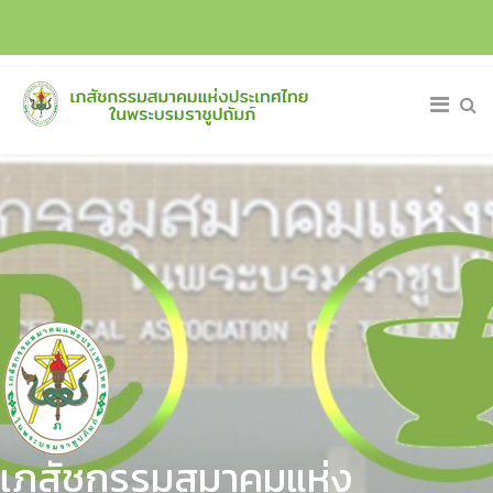
เภสัชกรรมสมาคมแห่ง