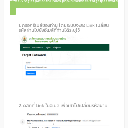
https://regist.pat.or.th/index.php?r=member/forgetpassword
1. กรอกอีเมล์ของท่าน โดยระบบจะส่ง Link เปลี่ยน
รหัสผ่านไปยังอีเมล์ที่ท่านได้ระบุไว้
2. คลิกที่ Link ในอีเมล เพื่อเข้าไปเปลี่ยนรหัสผ่าน