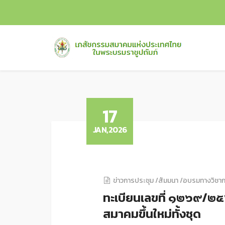
17
JAN,2026
ข่าวการประชุม /สัมมนา /อบรมทางวิชา
ทะเบียนเลขที่ ๑๒๖๙/๒
สมาคมขึ้นใหม่ทั้งชุด